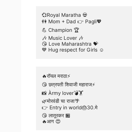
💞Royal Maratha 💀
👫 Mom + Dad 👉 Pagli💖
💪 Champion 🏆
🎶 Music Lover 🎶
😘 Love Maharashtra 💝
💙 Hug respect for Girls ☺
🔥रॉयल मराठा⚡
😘 छत्रपती शिवाजी महाराज⚡
📸 Àrmy lover💣🏋
🌿मोरवंडी चा राजा🌴
👉 Entry in world🎂30.मे
😘 लातूरकर 🏪
🔥आग 😍