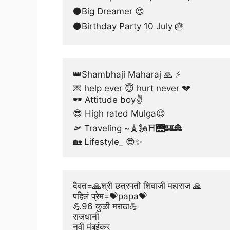
⚫Big Dreamer 😍
⚫Birthday Party 10 July 🎂
👑Shambhaji Maharaj 🙏 ⚡
💌 help ever 😇 hurt never 💔
🕶 Attitude boy✌
😎 High rated Mulga😉
🛫 Traveling ~🗼🗽⛩🌉🏰🏯
🏡 Lifestyle_ 😎✨
दैवत=🙏श्री छत्रपती शिवाजी महाराज 🙏
पहिलं प्रेम=💝papa💝
💪96 कुळी मराठा💪
राजधानी
नवी मुंबईकर