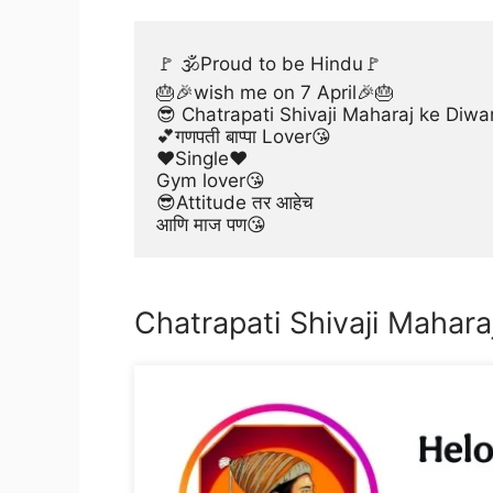
🚩 🕉Proud to be Hindu🚩
🎂🎉wish me on 7 April🎉🎂
😎 Chatrapati Shivaji Maharaj ke Diwa
💕गणपती बाप्पा Lover😘
❤Single❤
Gym lover😘
😎Attitude तर आहेच
आणि माज पण😘
Chatrapati Shivaji Mahara