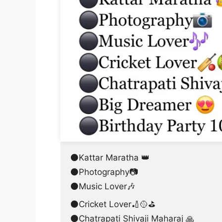
⚫Kattar Maratha 👑
⚫Photography📷
⚫Music Lover🎶
⚫Cricket Lover🏏🥎⛳
⚫Chatrapati Shivaji Maharaj 🙏