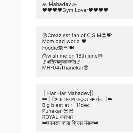
🙏 Mahadev 🙏
❤❤❤❤Gym Lover❤❤❤❤
😘Creaziest fan of C.S.M😍💝
Mom dad world ❤
Foodie🙈🍴🍽
🎂wish me on 18th june🎂
🚩क्षत्रियकुलावतंस🚩
MH-04\Thanekar😎
|| Har Har Mahadev||
👑|| दिपक चव्हाण कट्टर समर्थक ||👑
Big blast at :- 11dec
Punekar 😎😎
ROYAL कारभार
👑हडपसर कला क्रिडा मंडळ👑