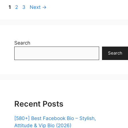
Page
Page
Page
1
2
3
Next
→
Search
Search
Recent Posts
[580+] Best Facebook Bio – Stylish,
Attitude & Vip Bio (2026)