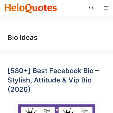
Skip
M
to
content
Bio Ideas
[580+] Best Facebook Bio –
Stylish, Attitude & Vip Bio
(2026)